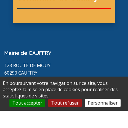
Mairie de CAUFFRY
123 ROUTE DE MOUY
60290 CAUFFRY
03 44 73 30 67
En poursuivant votre navigation sur ce site, vous
acceptez la mise en place de cookies pour réaliser des
mairiecauffry@orange.fr
statistiques de visites.
Accéder au formulaire de contact
Tout accepter
Tout refuser
Personnaliser
Horaires