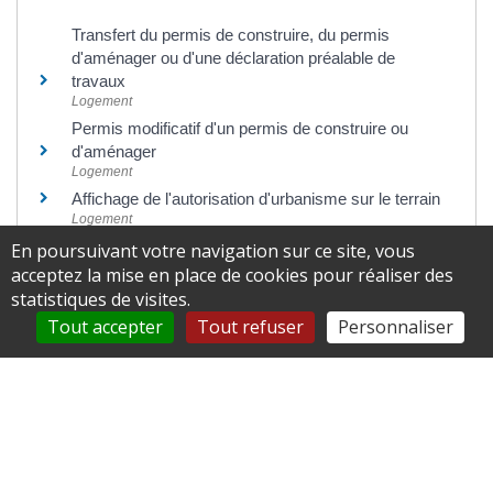
Transfert du permis de construire, du permis
d'aménager ou d'une déclaration préalable de
travaux
Logement
Permis modificatif d'un permis de construire ou
d'aménager
Logement
Affichage de l'autorisation d'urbanisme sur le terrain
Logement
Contestation d'une autorisation d'urbanisme
En poursuivant votre navigation sur ce site, vous
Logement
acceptez la mise en place de cookies pour réaliser des
Déclaration d'ouverture de chantier
statistiques de visites.
Logement
Tout accepter
Tout refuser
Personnaliser
Déclaration attestant l'achèvement et la conformité
des travaux (DAACT)
Logement
Déclaration préalable de travaux (DP)
Logement
Permis d'aménager
Logement