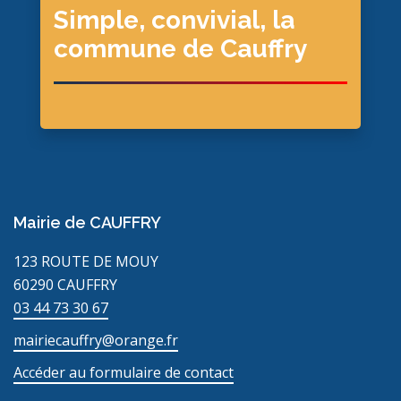
Simple, convivial, la
commune de Cauffry
Mairie de CAUFFRY
123 ROUTE DE MOUY
60290 CAUFFRY
03 44 73 30 67
mairiecauffry@orange.fr
Accéder au formulaire de contact