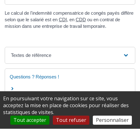
Le calcul de l'indemnité compensatrice de congés payés diffère
selon que le salarié est en
CDI
, en
CDD
ou en contrat de
mission dans une entreprise de travail temporaire.
Textes de référence
Questions ? Réponses !
En poursuivant votre navigation sur ce site, vous
acceptez la mise en place de cookies pour réaliser des
statistiques de visites.
Tout accepter
Tout refuser
Personnaliser
©
Direction de l'information légale et administrative
comarquage developpé par
baseo.io
.
Reprise du développement par l'équipe WEB de
l'Adico